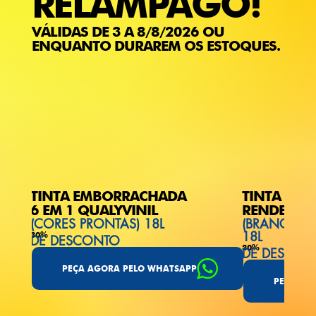
RELÂMPAGO!
VÁLIDAS DE 3 A 8/8/2026 OU
ENQUANTO DURAREM OS ESTOQUES.
TINTA EMBORRACHADA
TINTA FOS
6 EM 1 QUALYVINIL
RENDE MU
(CORES PRONTAS) 18L
(BRANCO/G
18L
30%
DE DESCONTO
30%
DE DESCON
PEÇA AGORA PELO WHATSAPP
PEÇA AG