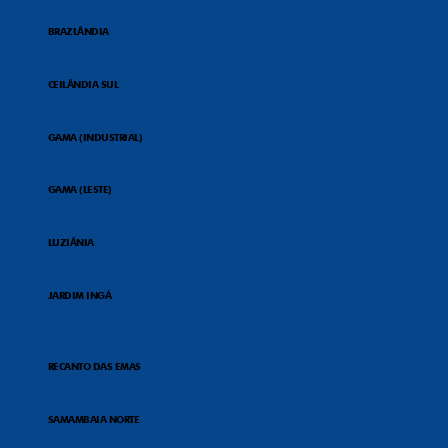
(61) 3242-5000
BRAZLÂNDIA
QUADRA 2, LOTE 12, ST. NORTE
(61) 3054-1237
CEILÂNDIA SUL
Q QNN 18 CONJUNTO B
(61) 3579-3030
GAMA (INDUSTRIAL)
QI 7 LOTE 1310/1315
(61) 3384-5593 / 3884-0552
GAMA (LESTE)
QUADRA 42, LOTE 05
(61) 3556-7282
LUZIÂNIA
AV. ALFREDO NASSER, Q. 80
(61) 2099-1622
JARDIM INGÁ
AV. PREF. JOSÉ RODRIGUES DOS REIS,
Q.4
(61) 3603-1828
RECANTO DAS EMAS
QUADRA 201, LOTE 12/13
(61) 3434-4990
SAMAMBAIA NORTE
QS 410, CONJUNTO L, LOTE 4