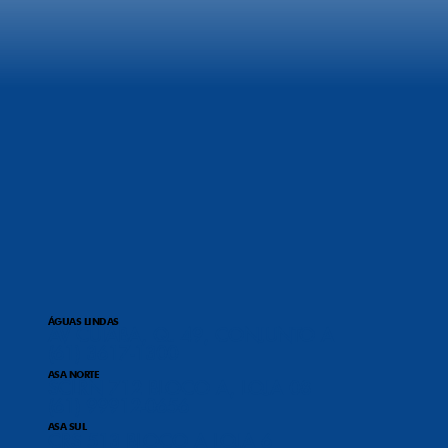
ÁGUAS LINDAS
AV CUIABA, Q. 49, CONJUNTO A
(61) 3617-1300
ASA NORTE
SCLRN 712 BLOCO A, LOJA 08
(61) 99912-0656
ASA SUL
CRS 513 BLOCO A LOJA 6