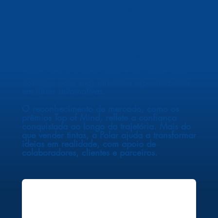
decorativa e impermeabilização. Desde
1981, acompanha profissionais e
consumidores, sempre com qualidade,
atendimento de referência e lojas em pontos
estratégicos.
Em Brasília desde 1981, a Polar Tintas alia
tradição e inovação para entregar o melhor
custo-benefício em pintura e repintura, com
destaque para suas unidades especializadas
em tintas automotivas.
O reconhecimento de mercado, como os
prêmios Top of Mind, reflete a confiança
conquistada ao longo da trajetória. Mais do
que vender tintas, a Polar ajuda a transformar
ideias em realidade, com apoio de
colaboradores, clientes e parceiros.