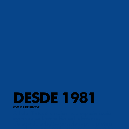
DESDE 1981
COM O P DE PINTOR
A Polar Tintas é a maior rede especializada
em tintas do Distrito Federal e Entorno,
oferecendo soluções completas para pintura
imobiliária, industrial, automotiva, hospitalar,