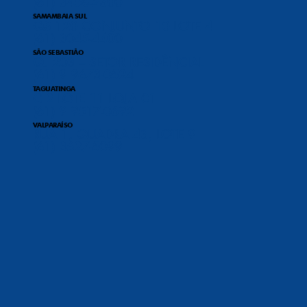
(61) 3458-2300
SAMAMBAIA SUL
QS 120 CONJUNTO 10 LOTE 4
(61) 3045-4400
SÃO SEBASTIÃO
Q. 203 – SETOR RESIDÊNCIAL
(61) 9 9673-0524
TAGUATINGA
C 2 LOTE 11 LOJA 01
(61) 9 9517-0692
VALPARAÍSO
RUA 1, QUADRA 43, LOTE 9
(61) 3627-5099